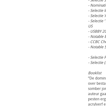
- Selectie
- Nominati
- Selectie 
- Selectie
- Selectie 
US
- USBBY 20
- Notable 
- CCBC Ch
- Notable 
- Selectie
- Selectie 
Booklist
“De domina
over besta
somber jon
auteur gaa
pesten erge
acrylverf 