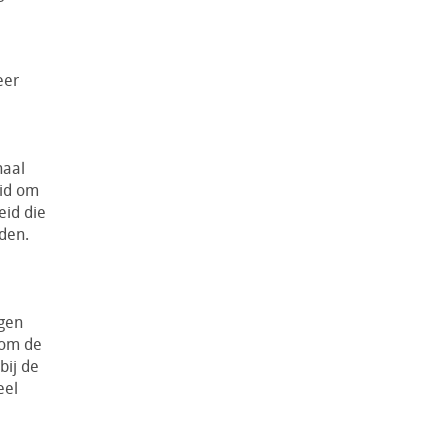
eer
haal
eid om
eid die
den.
agen
 om de
bij de
eel