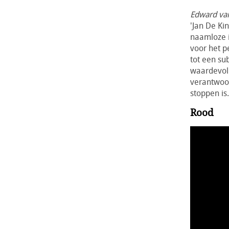
Edward van
'Jan De Ki
naamloze i
voor het p
tot een su
waardevoll
verantwoor
stoppen is
Rood