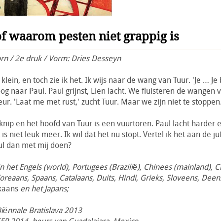
f waarom pesten niet grappig is
n / 2e druk / Vorm: Dries Desseyn
 klein, en toch zie ik het. Ik wijs naar de wang van Tuur. 'Je … Je
oog naar Paul. Paul grijnst, Lien lacht. We fluisteren de wangen 
eur. 'Laat me met rust,' zucht Tuur. Maar we zijn niet te stoppen
knip en het hoofd van Tuur is een vuurtoren. Paul lacht harder 
 is niet leuk meer. Ik wil dat het nu stopt. Vertel ik het aan de j
ul dan met mij doen?
in het Engels (world), Portugees (Brazilië), Chinees (mainland), 
Koreaans, Spaans, Catalaans, Duits, Hindi, Grieks, Sloveens, Deen
ikaans
en het Japans;
 Biënnale Bratislava 2013