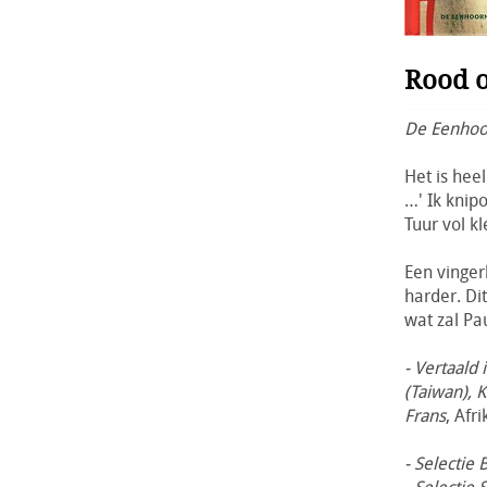
Rood o
De Eenhoor
Het is heel
…' Ik knip
Tuur vol kl
Een vinger
harder. Dit
wat zal Pa
- Vertaald 
(Taiwan), 
Frans
, Afr
- Selectie