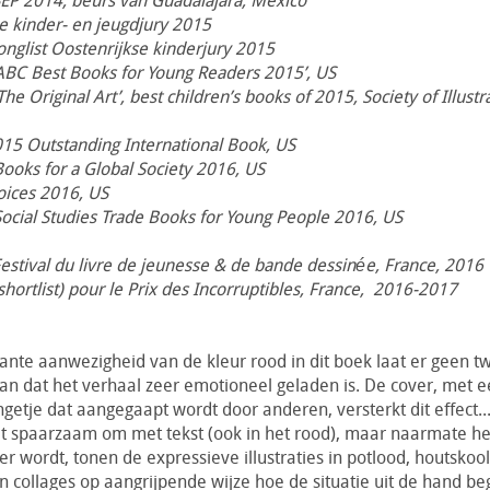
 SEP 2014, beurs van Guadalajara, Mexico
e kinder- en jeugdjury 2015
longlist Oostenrijkse kinderjury 2015
 ‘ABC Best Books for Young Readers 2015’, US
‘The Original Art’, best children’s books of 2015, Society of Illustr
15 Outstanding International Book, US
Books for a Global Society 2016, US
oices 2016, US
Social Studies Trade Books for Young People 2016, US
 Festival du livre de jeunesse & de bande dessinée, France, 2016
(shortlist) pour le Prix des Incorruptibles, France, 2016-2017
nte aanwezigheid van de kleur rood in dit boek laat er geen twi
an dat het verhaal zeer emotioneel geladen is. De cover, met 
getje dat aangegaapt wordt door anderen, versterkt dit effect..
t spaarzaam om met tekst (ook in het rood), maar naarmate he
r wordt, tonen de expressieve illustraties in potlood, houtskool,
en collages op aangrijpende wijze hoe de situatie uit de hand beg