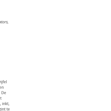
ators,
jfel
een
. De
t
 inkt,
int te