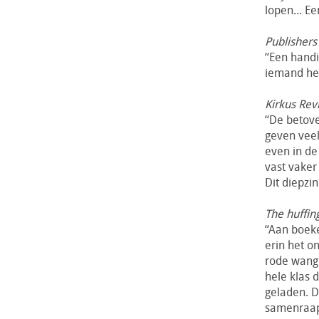
lopen... Ee
Publishers
“Een hand
iemand he
Kirkus Rev
“De betove
geven veel
even in de
vast vaker
Dit diepzin
The huffin
“Aan boeke
erin het o
rode wange
hele klas d
geladen. D
samenraapt