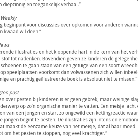
n diepzinnig en toegankelijk verhaal.”
 Weekly
ig beginpunt voor discussies over opkomen voor anderen wann
n kwaad wil doen.”
iews
rende illustraties en het kloppende hart in de kern van het ver
 stof tot nadenken. Bovendien geven ze kinderen de gelegenh
 schoenen te gaan staan van een getuige van een soort wreedh
 op speelplaatsen voorkomt dan volwassenen zich willen inbeel
nige en prachtig geïllustreerde boek is absoluut niet te missen.”
gton post
n over pesten bij kinderen is er geen gebrek, maar weinige sl
nderwerp op zo’n organische manier te vatten. Een meisje lacht
n van een jongen en start zo ongewild een kettingreactie waar
e jongen begint te pesten. De illustraties zijn intens en emotion
at maakt de eenzame keuze van het meisje, dat al haar moed
 om het pesten te stoppen, nog veel krachtiger.”