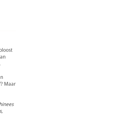
 bloost
van
.
en
uf? Maar
Chinees
s,